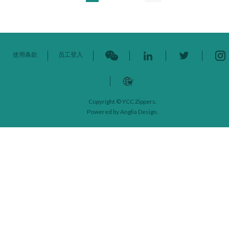
使用条款
员工登入
Copyright © YCC Zippers.
Powered by
Anglia Design
.