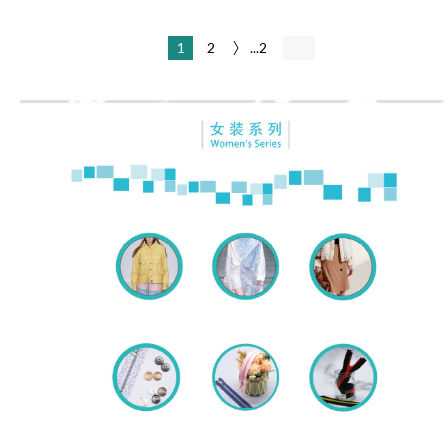
1
2
...2