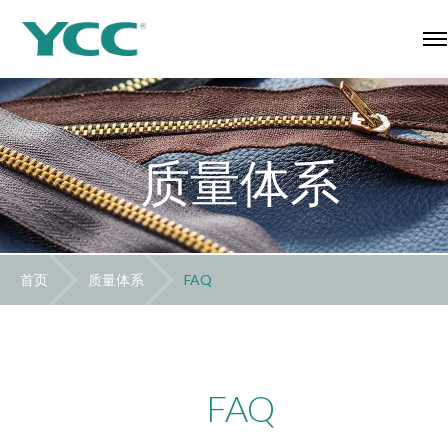
质量体系
首页
质量体系
FAQ
FAQ