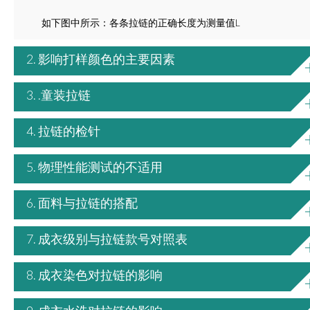
如下图中所示：各条拉链的正确长度为测量值L
2. 影响打样颜色的主要因素
3. .童装拉链
4. 拉链的检针
5. 物理性能测试的不适用
6. 面料与拉链的搭配
7. 成衣级别与拉链款号对照表
8. 成衣染色对拉链的影响